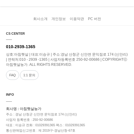
회사소개
개인정보
이용약관
PC 버전
CS CENTER
010-2939-1365
상호:아침햇살 | 대표:이승규 | 주소:경남 산청군 신안면 문익점로 174 (신안리)
| 연락처:010 - 2939 -1365 | 사업자등록번호 250-92-00686 | COPYRIGHTⓒ
아침햇살농가. ALL RIGHTS RESERVED.
FAQ
1:1 문의
INFO
회사명 : 아침햇살농가
주소 : 경남 산청군 신안면 문익점로 174 (신안리)
사업자 등록번호 : 250-92-00686
대표 : 이승규
전화 : 01029391365
팩스 : 01029391365
통신판매업신고번호 : 제 2019구-경남산청-67호